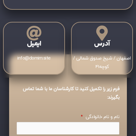
آدرس
ایمیل
اصفهان / شیخ صدوق شمالی /
info@domim.site
کوچه41
فرم زیر را تکمیل کنید تا کارشناسان ما با شما تماس
بگیرند:
نام و نام خانوادگی
*