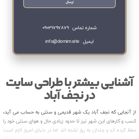
ارسال
این
قسمت
شماره تماس
:
09031797879
نباید
ایمیل
:
info@domim.site
خالی
رها
شود.
آشنایی بیشتر با طراحی سایت
در نجف آباد
از آنجایی که نجف آباد یک شهر قدیمی و سنتی به حساب می آید،
کسب و کارهای این شهر نیز تا حدود زیادی حال و هوای سنتی خود را
حفظ کرده اند و چندان به روز نشده اند. اما در دنیای امروز لازم است