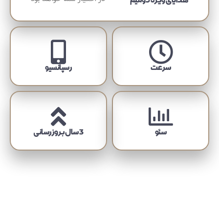
هدایای ویژه دومیم
سرعت
رسپانسیو
سئو
3 سال بروزرسانی